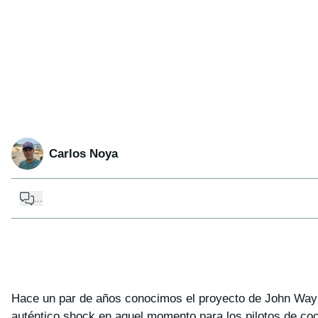
Carlos Noya
...
Hace un par de años conocimos el proyecto de John Way
auténtico shock en aquel momento para los pilotos de co