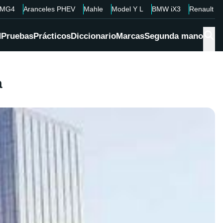
MG4
Aranceles PHEV
Mahle
Model Y L
BMW iX3
Renault 4
d
Pruebas
Prácticos
Diccionario
Marcas
Segunda mano
a