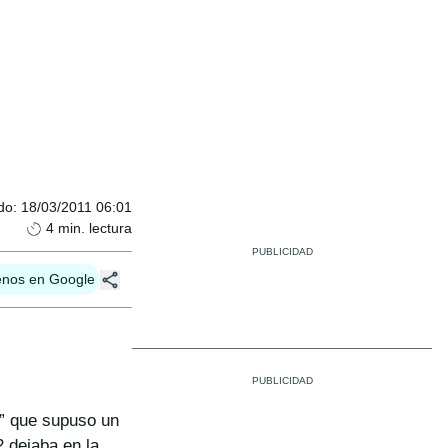
do
:
18/03/2011 06:01
4
min. lectura
enos en Google
e” que supuso un
 dejaba en la