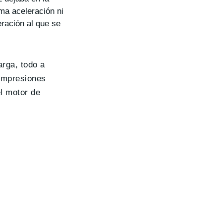
ma aceleración ni
eración al que se
arga, todo a
 impresiones
l motor de