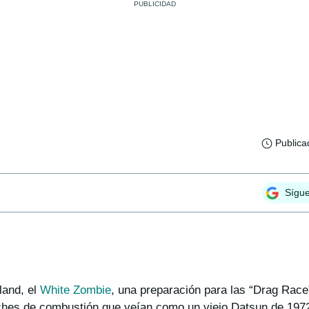
Publica
Sígu
land, el
White Zombie
, una preparación para las “Drag Rac
ches de combustión que veían como un viejo Datsun de 1972