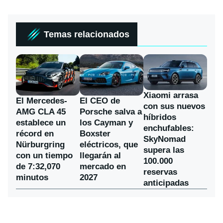
Temas relacionados
Xiaomi arrasa
El Mercedes-
El CEO de
con sus nuevos
AMG CLA 45
Porsche salva a
híbridos
establece un
los Cayman y
enchufables:
récord en
Boxster
SkyNomad
Nürburgring
eléctricos, que
supera las
con un tiempo
llegarán al
100.000
de 7:32,070
mercado en
reservas
minutos
2027
anticipadas