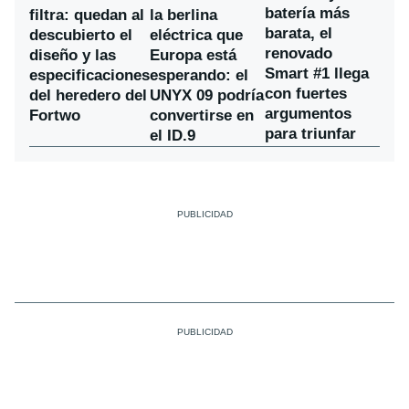
batería más
filtra: quedan al
la berlina
barata, el
descubierto el
eléctrica que
renovado
diseño y las
Europa está
Smart #1 llega
especificaciones
esperando: el
con fuertes
del heredero del
UNYX 09 podría
argumentos
Fortwo
convertirse en
para triunfar
el ID.9