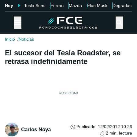
Hoy
Tesla Semi
Ferrari
Mazda
Elon Musk
Degradació
Inicio
Noticias
El sucesor del Tesla Roadster, se
retrasa indefinidamente
Publicado
:
12/02/2012 10:26
Carlos Noya
2
min. lectura