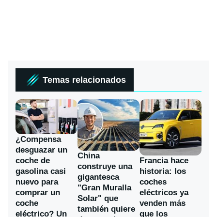
Temas relacionados
¿Compensa
desguazar un
China
coche de
Francia hace
construye una
gasolina casi
historia: los
gigantesca
nuevo para
coches
"Gran Muralla
comprar un
eléctricos ya
Solar" que
coche
venden más
también quiere
eléctrico? Un
que los