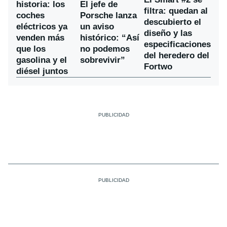
historia: los
El jefe de
filtra: quedan al
coches
Porsche lanza
descubierto el
eléctricos ya
un aviso
diseño y las
venden más
histórico: “Así
especificaciones
que los
no podemos
del heredero del
gasolina y el
sobrevivir”
Fortwo
diésel juntos