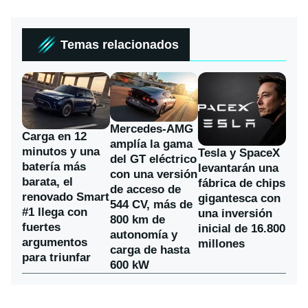
Temas relacionados
Mercedes-AMG
Carga en 12
amplía la gama
minutos y una
Tesla y SpaceX
del GT eléctrico
batería más
levantarán una
con una versión
barata, el
fábrica de chips
de acceso de
renovado Smart
gigantesca con
544 CV, más de
#1 llega con
una inversión
800 km de
fuertes
inicial de 16.800
autonomía y
argumentos
millones
carga de hasta
para triunfar
600 kW