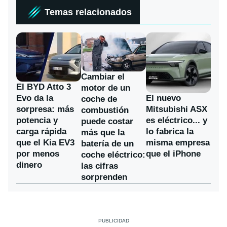
Temas relacionados
Cambiar el
El BYD Atto 3
motor de un
Evo da la
El nuevo
coche de
sorpresa: más
Mitsubishi ASX
combustión
potencia y
es eléctrico... y
puede costar
carga rápida
lo fabrica la
más que la
que el Kia EV3
misma empresa
batería de un
por menos
que el iPhone
coche eléctrico:
dinero
las cifras
sorprenden