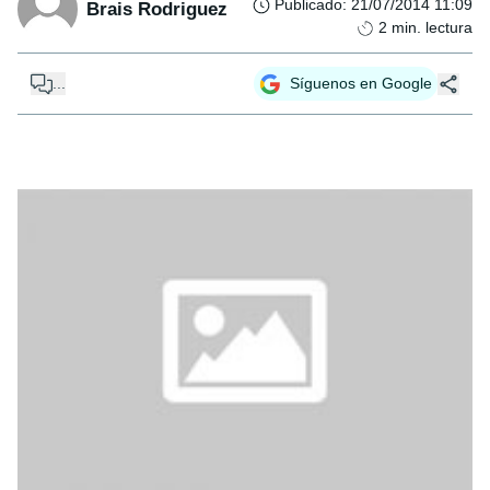
Publicado
:
21/07/2014 11:09
Brais Rodriguez
2
min. lectura
...
Síguenos en Google