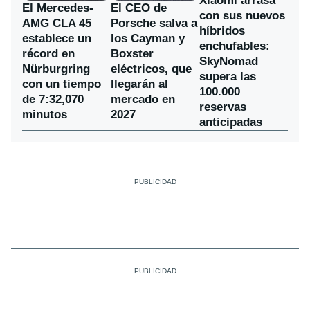
Xiaomi arrasa
El Mercedes-
El CEO de
con sus nuevos
AMG CLA 45
Porsche salva a
híbridos
establece un
los Cayman y
enchufables:
récord en
Boxster
SkyNomad
Nürburgring
eléctricos, que
supera las
con un tiempo
llegarán al
100.000
de 7:32,070
mercado en
reservas
minutos
2027
anticipadas