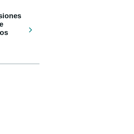
siones
e
tos