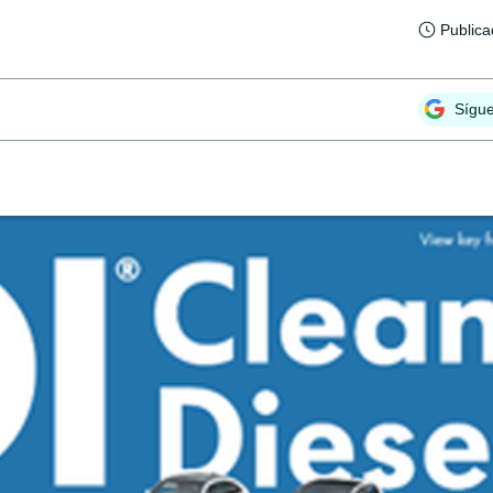
Public
Sígu