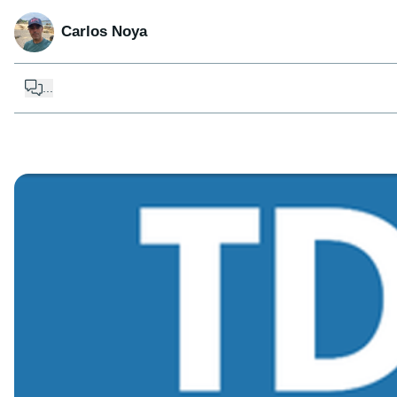
Carlos Noya
...