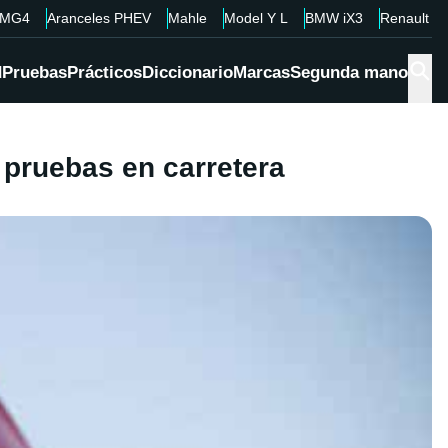
MG4
Aranceles PHEV
Mahle
Model Y L
BMW iX3
Renault 4
d
Pruebas
Prácticos
Diccionario
Marcas
Segunda mano
pruebas en carretera