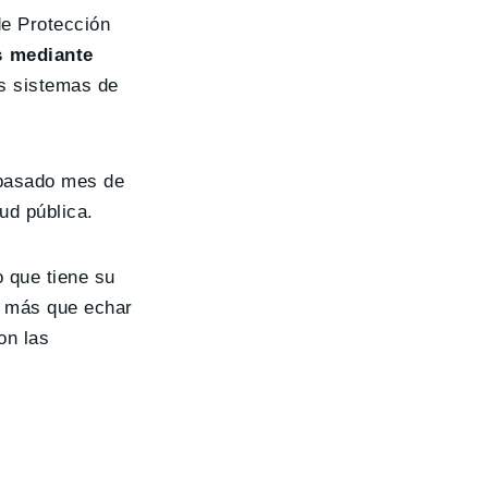
de Protección
s mediante
os sistemas de
 pasado mes de
ud pública.
o que tiene su
y más que echar
on las