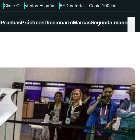
Clase C
Ventas España
BYD batería
Coste 100 km
d
Pruebas
Prácticos
Diccionario
Marcas
Segunda mano