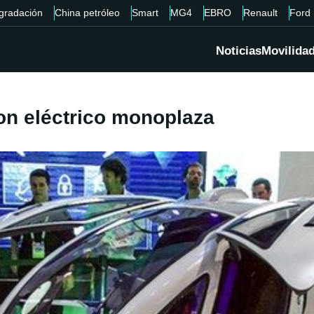
gradación
China petróleo
Smart
MG4
EBRO
Renault
Ford
Noticias
Movilida
on eléctrico monoplaza