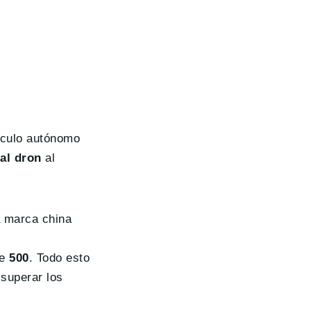
hículo autónomo
 al dron
al
 marca china
de
500
. Todo esto
 superar los