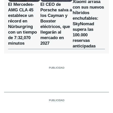
Xiaomi arrasa
El Mercedes-
El CEO de
con sus nuevos
AMG CLA 45
Porsche salva a
híbridos
establece un
los Cayman y
enchufables:
récord en
Boxster
SkyNomad
Nürburgring
eléctricos, que
supera las
con un tiempo
llegarán al
100.000
de 7:32,070
mercado en
reservas
minutos
2027
anticipadas