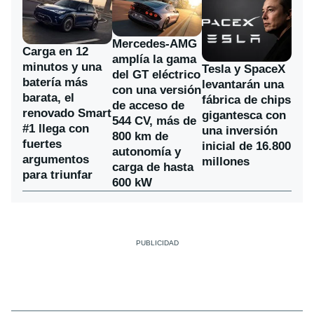
Mercedes-AMG
Carga en 12
amplía la gama
minutos y una
Tesla y SpaceX
del GT eléctrico
batería más
levantarán una
con una versión
barata, el
fábrica de chips
de acceso de
renovado Smart
gigantesca con
544 CV, más de
#1 llega con
una inversión
800 km de
fuertes
inicial de 16.800
autonomía y
argumentos
millones
carga de hasta
para triunfar
600 kW