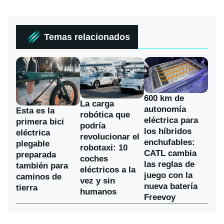
Temas relacionados
600 km de
La carga
autonomía
Esta es la
robótica que
eléctrica para
primera bici
podría
los híbridos
eléctrica
revolucionar el
enchufables:
plegable
robotaxi: 10
CATL cambia
preparada
coches
las reglas de
también para
eléctricos a la
juego con la
caminos de
vez y sin
nueva batería
tierra
humanos
Freevoy