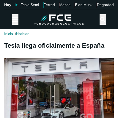
Hoy
Tesla Semi
Ferrari
Mazda
Elon Musk
Degradació
Inicio
Noticias
Tesla llega oficialmente a España