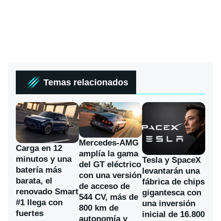
Temas relacionados
Mercedes-AMG
Carga en 12
amplía la gama
minutos y una
Tesla y SpaceX
del GT eléctrico
batería más
levantarán una
con una versión
barata, el
fábrica de chips
de acceso de
renovado Smart
gigantesca con
544 CV, más de
#1 llega con
una inversión
800 km de
fuertes
inicial de 16.800
autonomía y