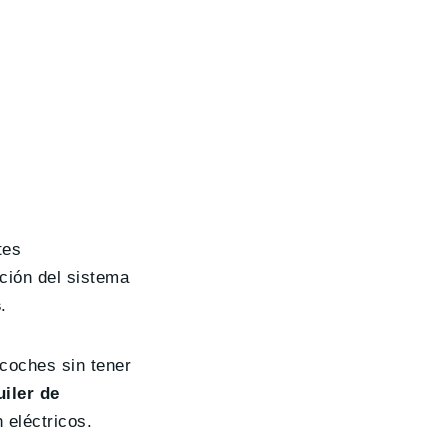
tes
ación del sistema
s
.
 coches sin tener
iler de
 eléctricos.