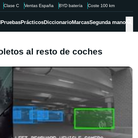
Clase C
Ventas España
BYD batería
Coste 100 km
d
Pruebas
Prácticos
Diccionario
Marcas
Segunda mano
oletos al resto de coches