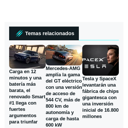
Temas relacionados
Mercedes-AMG
Carga en 12
amplía la gama
minutos y una
Tesla y SpaceX
del GT eléctrico
batería más
levantarán una
con una versión
barata, el
fábrica de chips
de acceso de
renovado Smart
gigantesca con
544 CV, más de
#1 llega con
una inversión
800 km de
fuertes
inicial de 16.800
autonomía y
argumentos
millones
carga de hasta
para triunfar
600 kW