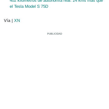
402 kilómetros de autonomía real. 24 kms más que
el Tesla Model S 75D
Vía |
XN