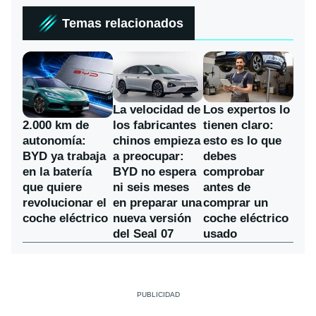
Temas relacionados
La velocidad de
Los expertos lo
los fabricantes
2.000 km de
tienen claro:
chinos empieza
autonomía:
esto es lo que
a preocupar:
BYD ya trabaja
debes
BYD no espera
en la batería
comprobar
ni seis meses
que quiere
antes de
en preparar una
revolucionar el
comprar un
nueva versión
coche eléctrico
coche eléctrico
del Seal 07
usado