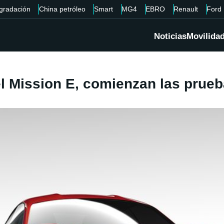
gradación
China petróleo
Smart
MG4
EBRO
Renault
Ford
Noticias
Movilida
el Mission E, comienzan las prueb