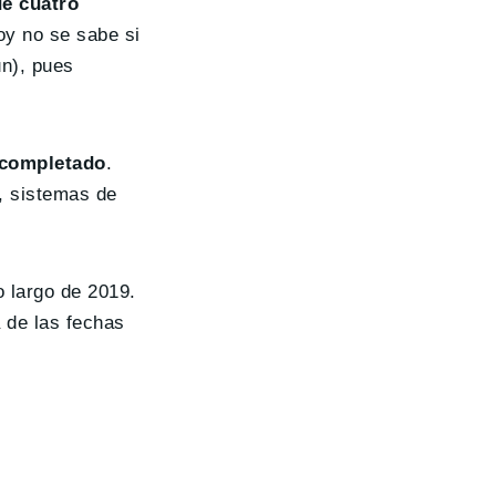
de cuatro
hoy no se sabe si
un), pues
e completado
.
a, sistemas de
o largo de 2019.
 de las fechas