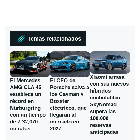
Temas relacionados
Xiaomi arrasa
El Mercedes-
El CEO de
con sus nuevos
AMG CLA 45
Porsche salva a
híbridos
establece un
los Cayman y
enchufables:
récord en
Boxster
SkyNomad
Nürburgring
eléctricos, que
supera las
con un tiempo
llegarán al
100.000
de 7:32,070
mercado en
reservas
minutos
2027
anticipadas