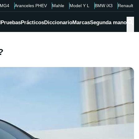
MG4
Aranceles PHEV
Mahle
Model Y L
BMW iX3
Renault 4
d
Pruebas
Prácticos
Diccionario
Marcas
Segunda mano
?