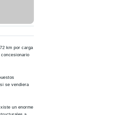
 72 km por carga
 concesionario
puestos
si se vendiera
existe un enorme
tructurales a