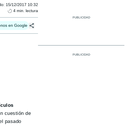
do
:
15/12/2017 10:32
4
min. lectura
enos en Google
ículos
en cuestión de
el pasado