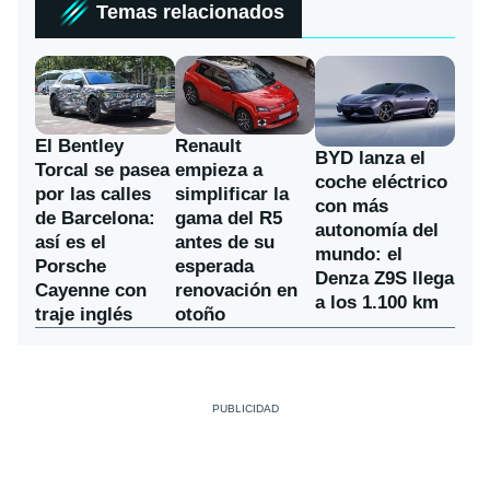
Temas relacionados
El Bentley
Renault
BYD lanza el
Torcal se pasea
empieza a
coche eléctrico
por las calles
simplificar la
con más
de Barcelona:
gama del R5
autonomía del
así es el
antes de su
mundo: el
Porsche
esperada
Denza Z9S llega
Cayenne con
renovación en
a los 1.100 km
traje inglés
otoño