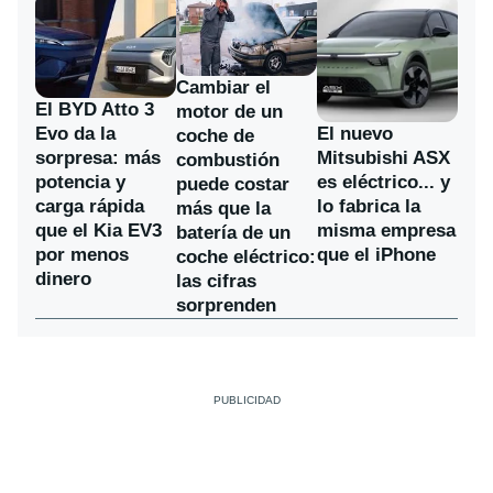
Cambiar el
El BYD Atto 3
motor de un
Evo da la
El nuevo
coche de
sorpresa: más
Mitsubishi ASX
combustión
potencia y
es eléctrico... y
puede costar
carga rápida
lo fabrica la
más que la
que el Kia EV3
misma empresa
batería de un
por menos
que el iPhone
coche eléctrico:
dinero
las cifras
sorprenden