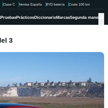
Clase C
Ventas España
BYD batería
Coste 100 km
d
Pruebas
Prácticos
Diccionario
Marcas
Segunda mano
el 3