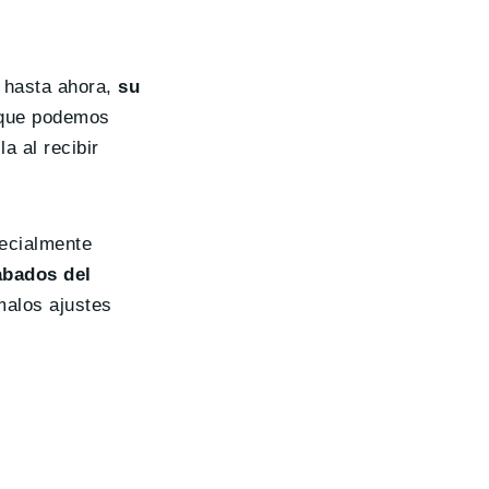
s hasta ahora,
su
o que podemos
a al recibir
pecialmente
abados del
malos ajustes