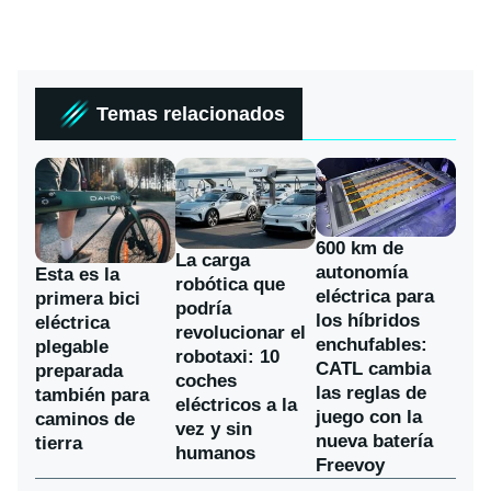
Temas relacionados
600 km de
La carga
autonomía
Esta es la
robótica que
eléctrica para
primera bici
podría
los híbridos
eléctrica
revolucionar el
enchufables:
plegable
robotaxi: 10
CATL cambia
preparada
coches
las reglas de
también para
eléctricos a la
juego con la
caminos de
vez y sin
nueva batería
tierra
humanos
Freevoy