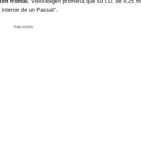
ón frontal
, Volkswagen prometía que su I.D. de 4,25 m
 interior de un Passat”.