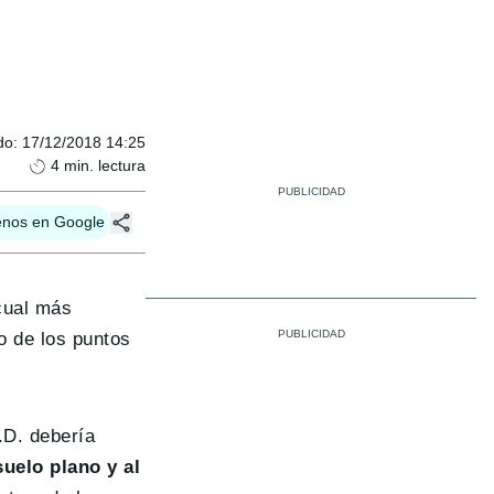
do
:
17/12/2018 14:25
4
min. lectura
enos en Google
cual más
o de los puntos
I.D. debería
suelo plano y al