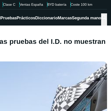
Clase C
Ventas España
BYD batería
Coste 100 km
d
Pruebas
Prácticos
Diccionario
Marcas
Segunda mano
ras pruebas del I.D. no muestran