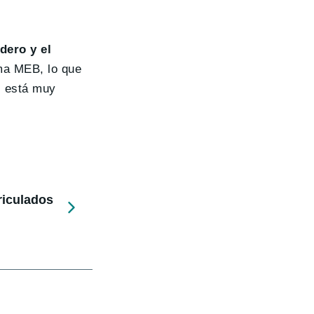
adero y el
rma MEB, lo que
s está muy
riculados