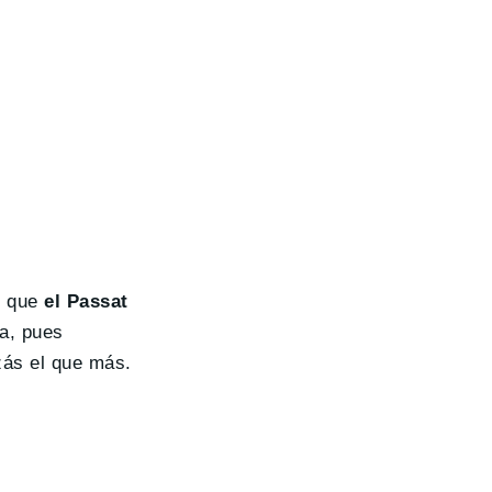
s que
el Passat
va, pues
zás el que más.