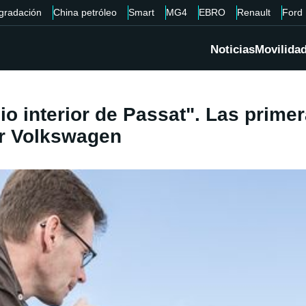
gradación
China petróleo
Smart
MG4
EBRO
Renault
Ford
Noticias
Movilida
io interior de Passat". Las prime
or Volkswagen