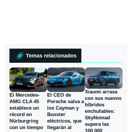
Temas relacionados
Xiaomi arrasa
El Mercedes-
El CEO de
con sus nuevos
AMG CLA 45
Porsche salva a
híbridos
establece un
los Cayman y
enchufables:
récord en
Boxster
SkyNomad
Nürburgring
eléctricos, que
supera las
con un tiempo
llegarán al
100.000