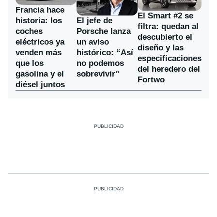
Francia hace
El Smart #2 se
historia: los
El jefe de
filtra: quedan al
coches
Porsche lanza
descubierto el
eléctricos ya
un aviso
diseño y las
venden más
histórico: “Así
especificaciones
que los
no podemos
del heredero del
gasolina y el
sobrevivir”
Fortwo
diésel juntos