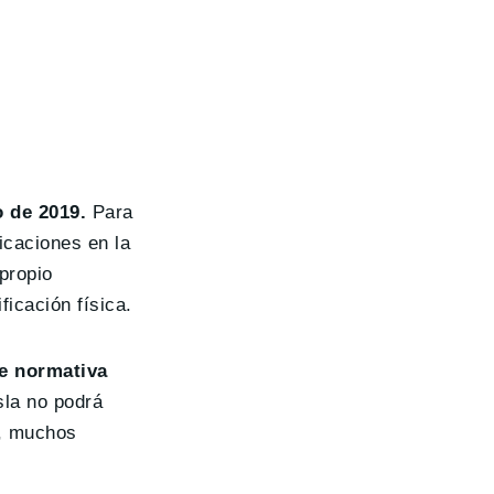
 de 2019.
Para
icaciones en la
 propio
icación física.
de normativa
sla no podrá
r, muchos