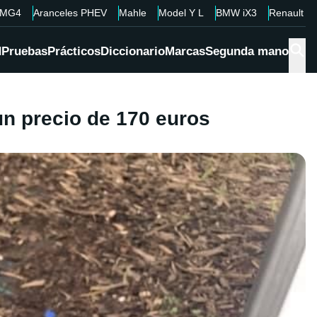
MG4
Aranceles PHEV
Mahle
Model Y L
BMW iX3
Renault 4
d
Pruebas
Prácticos
Diccionario
Marcas
Segunda mano
un precio de 170 euros