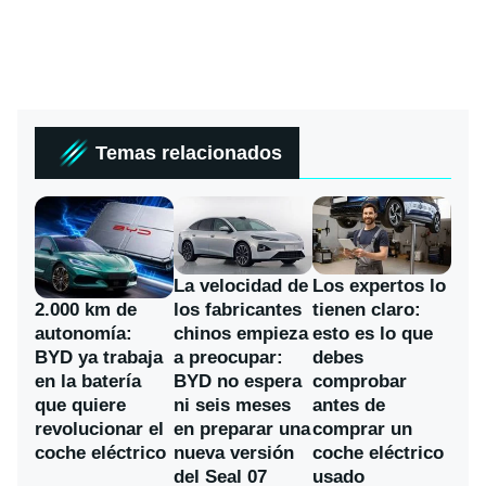
Temas relacionados
La velocidad de
Los expertos lo
los fabricantes
2.000 km de
tienen claro:
chinos empieza
autonomía:
esto es lo que
a preocupar:
BYD ya trabaja
debes
BYD no espera
en la batería
comprobar
ni seis meses
que quiere
antes de
en preparar una
revolucionar el
comprar un
nueva versión
coche eléctrico
coche eléctrico
del Seal 07
usado