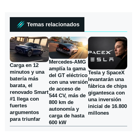
Temas relacionados
Mercedes-AMG
Carga en 12
amplía la gama
minutos y una
Tesla y SpaceX
del GT eléctrico
batería más
levantarán una
con una versión
barata, el
fábrica de chips
de acceso de
renovado Smart
gigantesca con
544 CV, más de
#1 llega con
una inversión
800 km de
fuertes
inicial de 16.800
autonomía y
argumentos
millones
carga de hasta
para triunfar
600 kW