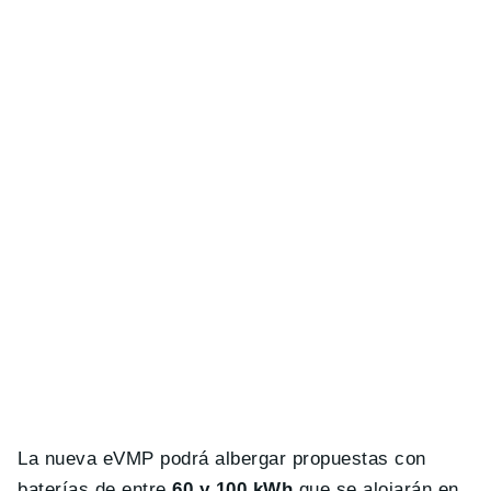
La nueva eVMP podrá albergar propuestas con
baterías de entre
60 y 100 kWh
que se alojarán en