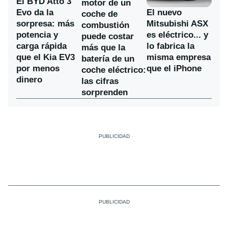
El BYD Atto 3
motor de un
Evo da la
El nuevo
coche de
sorpresa: más
Mitsubishi ASX
combustión
potencia y
es eléctrico... y
puede costar
carga rápida
lo fabrica la
más que la
que el Kia EV3
misma empresa
batería de un
por menos
que el iPhone
coche eléctrico:
dinero
las cifras
sorprenden