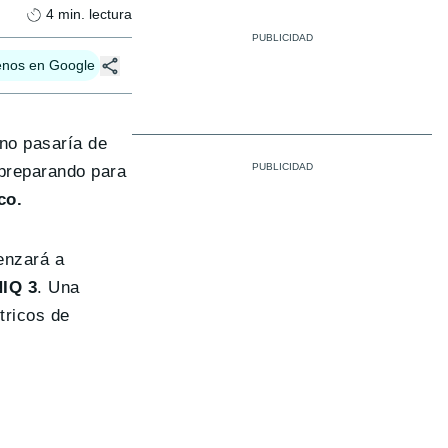
4
min. lectura
enos en Google
no pasaría de
 preparando para
co.
enzará a
IQ 3
. Una
tricos de