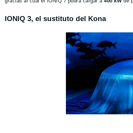
gracias al cual el IONIQ 7 podrá cargar a
400 kW
de p
IONIQ 3, el sustituto del Kona