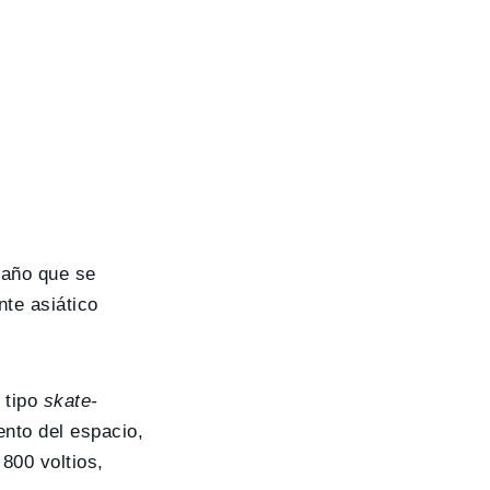
maño que se
nte asiático
e tipo
skate-
ento del espacio,
800 voltios,