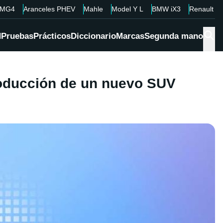
MG4
Aranceles PHEV
Mahle
Model Y L
BMW iX3
Renault 4
d
Pruebas
Prácticos
Diccionario
Marcas
Segunda mano
roducción de un nuevo SUV