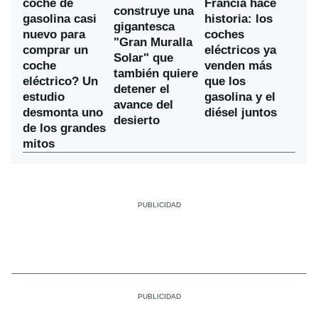
coche de
Francia hace
construye una
gasolina casi
historia: los
gigantesca
nuevo para
coches
"Gran Muralla
comprar un
eléctricos ya
Solar" que
coche
venden más
también quiere
eléctrico? Un
que los
detener el
estudio
gasolina y el
avance del
desmonta uno
diésel juntos
desierto
de los grandes
mitos