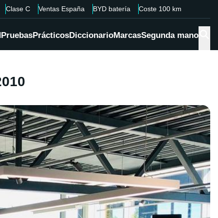
Clase C
Ventas España
BYD batería
Coste 100 km
d
Pruebas
Prácticos
Diccionario
Marcas
Segunda mano
2010