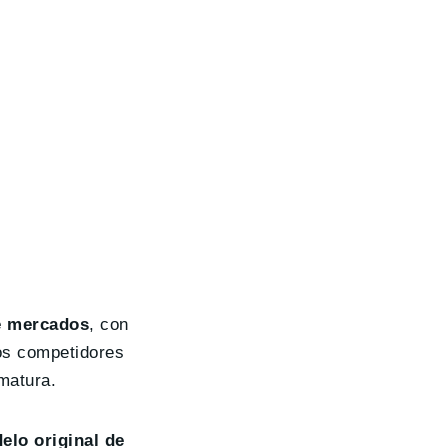
de mercados
, con
vos competidores
matura.
elo original de