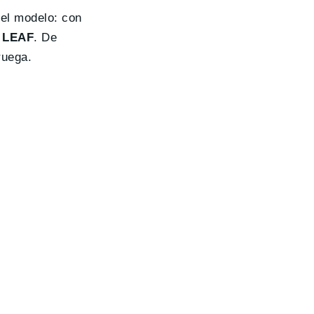
el modelo: con
n LEAF
. De
ruega.