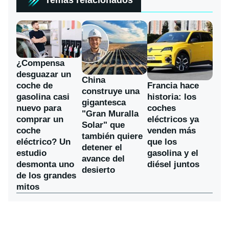
Temas relacionados
¿Compensa
desguazar un
China
coche de
Francia hace
construye una
gasolina casi
historia: los
gigantesca
nuevo para
coches
"Gran Muralla
comprar un
eléctricos ya
Solar" que
coche
venden más
también quiere
eléctrico? Un
que los
detener el
estudio
gasolina y el
avance del
desmonta uno
diésel juntos
desierto
de los grandes
mitos