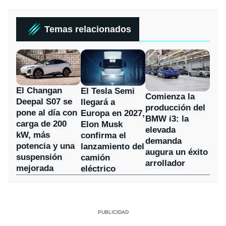
Temas relacionados
El Changan
El Tesla Semi
Comienza la
Deepal S07 se
llegará a
producción del
pone al día con
Europa en 2027,
BMW i3: la
carga de 200
Elon Musk
elevada
kW, más
confirma el
demanda
potencia y una
lanzamiento del
augura un éxito
suspensión
camión
arrollador
mejorada
eléctrico