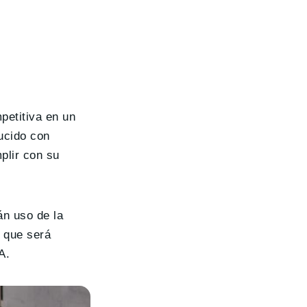
petitiva en un
ucido con
plir con su
án uso de la
 que será
A.