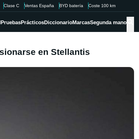
Clase C
Ventas España
BYD batería
Coste 100 km
d
Pruebas
Prácticos
Diccionario
Marcas
Segunda mano
ionarse en Stellantis