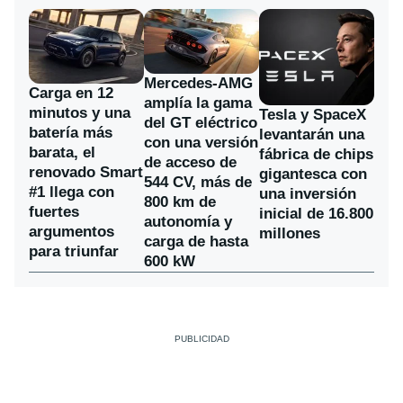
Mercedes-AMG
Carga en 12
amplía la gama
minutos y una
Tesla y SpaceX
del GT eléctrico
batería más
levantarán una
con una versión
barata, el
fábrica de chips
de acceso de
renovado Smart
gigantesca con
544 CV, más de
#1 llega con
una inversión
800 km de
fuertes
inicial de 16.800
autonomía y
argumentos
millones
carga de hasta
para triunfar
600 kW