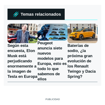
Temas relacionados
Peugeot
Según esta
Baterías de
anuncia siete
encuesta, Elon
sodio, ¿la
nuevos
Musk está
próxima gran
modelos para
perjudicando
evolución de
Europa, esto es
enormemente a
los Renault
todo lo que
la imagen de
Twingo y Dacia
sabemos de
Tesla en Europa
Spring?
ellos