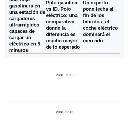
Polo gasolina
Un experto
gasolinera en
vs ID. Polo
pone fecha al
una estación de
eléctrico: una
fin de los
cargadores
comparativa
híbridos: el
ultrarrápidos
donde la
coche eléctrico
capaces de
diferencia es
dominará el
cargar un
mucho mayor
mercado
eléctrico en 5
de lo esperado
minutos