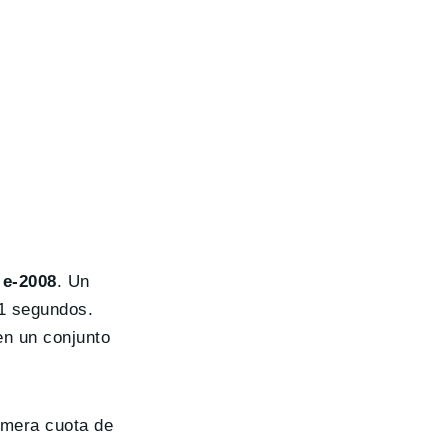
V
e-2008
. Un
,1 segundos.
n un conjunto
imera cuota de