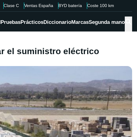
Clase C
Ventas España
BYD batería
Coste 100 km
d
Pruebas
Prácticos
Diccionario
Marcas
Segunda mano
ar el suministro eléctrico