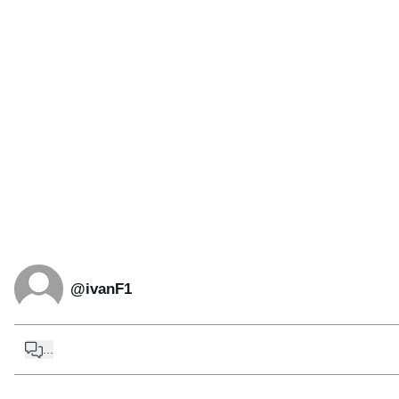
@ivanF1
...