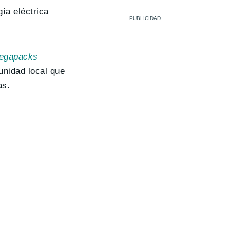
ía eléctrica
egapacks
unidad local que
as.