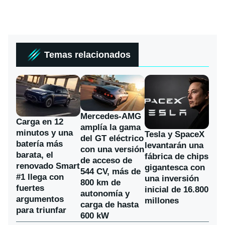
Temas relacionados
Mercedes-AMG
Carga en 12
amplía la gama
minutos y una
Tesla y SpaceX
del GT eléctrico
batería más
levantarán una
con una versión
barata, el
fábrica de chips
de acceso de
renovado Smart
gigantesca con
544 CV, más de
#1 llega con
una inversión
800 km de
fuertes
inicial de 16.800
autonomía y
argumentos
millones
carga de hasta
para triunfar
600 kW