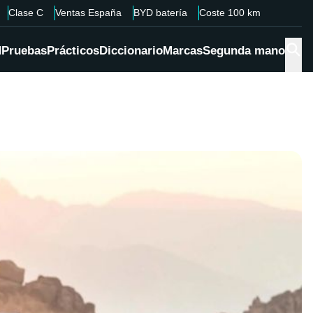
Clase C
Ventas España
BYD batería
Coste 100 km
d
Pruebas
Prácticos
Diccionario
Marcas
Segunda mano