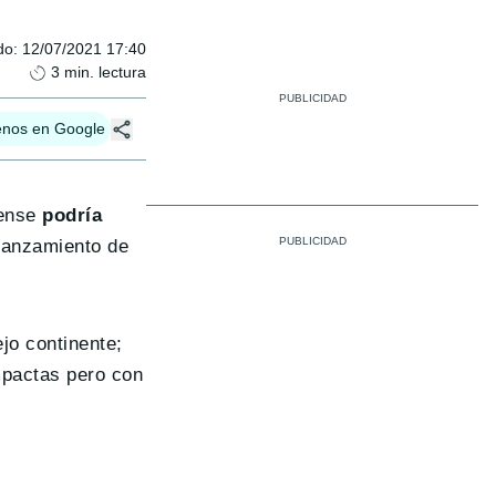
do
:
12/07/2021 17:40
3
min. lectura
enos en Google
ense
podría
lanzamiento de
jo continente;
mpactas pero con