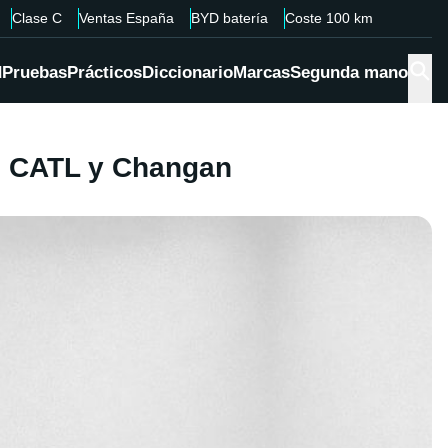
Clase C
Ventas España
BYD batería
Coste 100 km
d
Pruebas
Prácticos
Diccionario
Marcas
Segunda mano
i, CATL y Changan