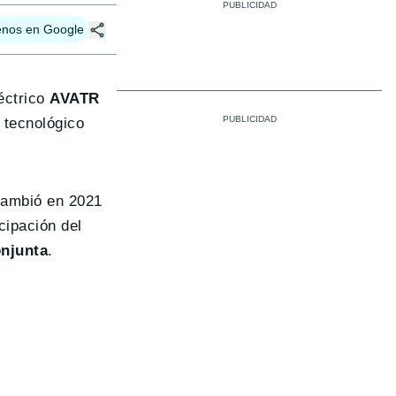
enos en Google
éctrico
AVATR
 tecnológico
cambió en 2021
cipación del
njunta
.