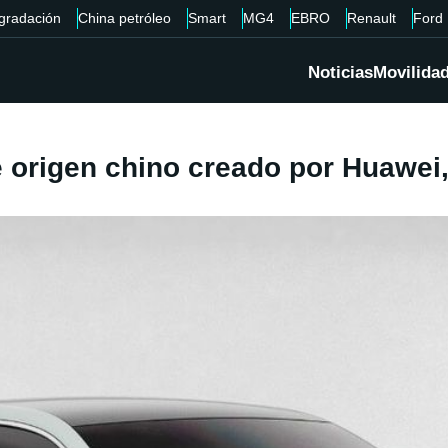
gradación
China petróleo
Smart
MG4
EBRO
Renault
Ford
Noticias
Movilida
e origen chino creado por Huawe