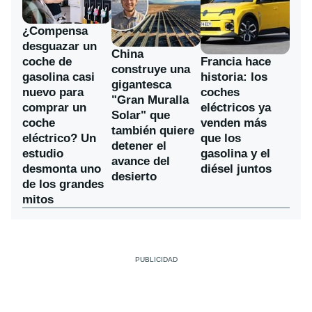
¿Compensa
desguazar un
China
coche de
Francia hace
construye una
gasolina casi
historia: los
gigantesca
nuevo para
coches
"Gran Muralla
comprar un
eléctricos ya
Solar" que
coche
venden más
también quiere
eléctrico? Un
que los
detener el
estudio
gasolina y el
avance del
desmonta uno
diésel juntos
desierto
de los grandes
mitos