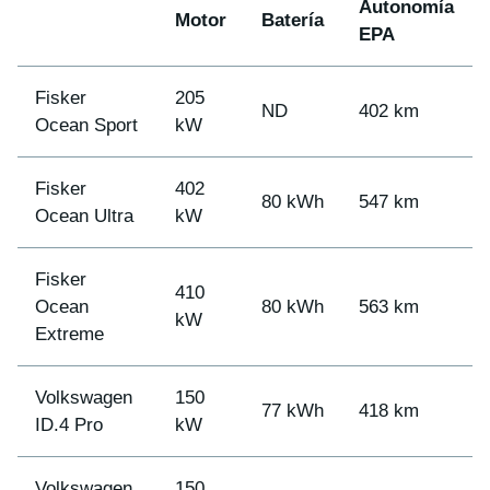
Autonomía
Motor
Batería
EPA
Fisker
205
ND
402 km
Ocean Sport
kW
Fisker
402
80 kWh
547 km
Ocean Ultra
kW
Fisker
410
Ocean
80 kWh
563 km
kW
Extreme
Volkswagen
150
77 kWh
418 km
ID.4 Pro
kW
Volkswagen
150