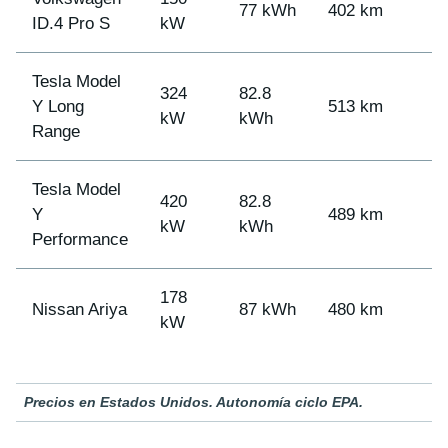
77 kWh
402 km
ID.4 Pro S
kW
Tesla Model
324
82.8
Y Long
513 km
kW
kWh
Range
Tesla Model
420
82.8
Y
489 km
kW
kWh
Performance
178
Nissan Ariya
87 kWh
480 km
kW
Precios en Estados Unidos. Autonomía ciclo EPA.