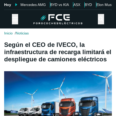
Hoy
Mercedes AMG
BYD vs KIA
ASX
BYD
Elon Musk
Inicio
Noticias
Según el CEO de IVECO, la
infraestructura de recarga limitará el
despliegue de camiones eléctricos