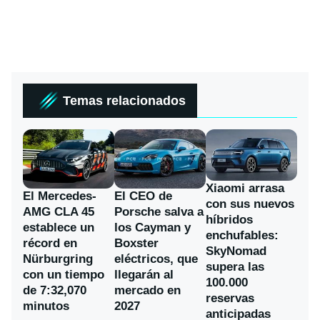
Temas relacionados
Xiaomi arrasa
El Mercedes-
El CEO de
con sus nuevos
AMG CLA 45
Porsche salva a
híbridos
establece un
los Cayman y
enchufables:
récord en
Boxster
SkyNomad
Nürburgring
eléctricos, que
supera las
con un tiempo
llegarán al
100.000
de 7:32,070
mercado en
reservas
minutos
2027
anticipadas