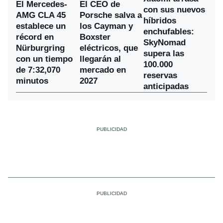
El Mercedes-
El CEO de
con sus nuevos
AMG CLA 45
Porsche salva a
híbridos
establece un
los Cayman y
enchufables:
récord en
Boxster
SkyNomad
Nürburgring
eléctricos, que
supera las
con un tiempo
llegarán al
100.000
de 7:32,070
mercado en
reservas
minutos
2027
anticipadas